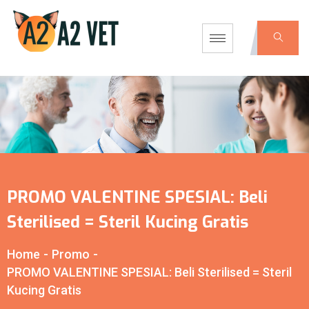
PROMO VALENTINE SPESIAL: Beli
Sterilised = Steril Kucing Gratis
Home
-
Promo
-
PROMO VALENTINE SPESIAL: Beli Sterilised = Steril
Kucing Gratis